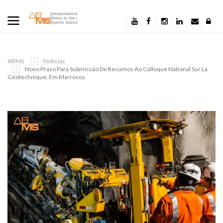
ABMS
Notícias
Novo Prazo Para Submissão De Resumos Ao Colloque National Sur La
Géotechnique, Em Marrocos