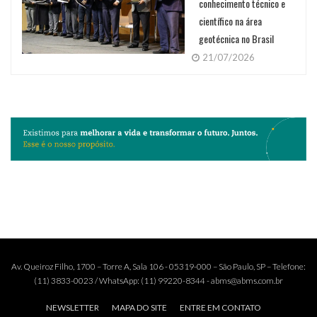
conhecimento técnico e
científico na área
geotécnica no Brasil
21/07/2026
Av. Queiroz Filho, 1700 – Torre A, Sala 106 - 05319-000 – São Paulo, SP – Telefone:
(11) 3833-0023 / WhatsApp: (11) 99220-8344 - abms@abms.com.br
NEWSLETTER
MAPA DO SITE
ENTRE EM CONTATO