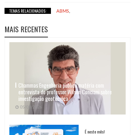
TEMAS RELACIONADOS:
,
ABMS
MAIS RECENTES
Chammas Engenharia publica matéria com
entrevista do professor Wilson Conciani sobre
investigação geotécnica
05/08/2026
É neste mês!