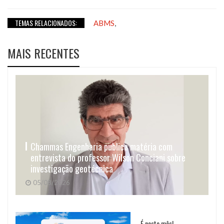
TEMAS RELACIONADOS:
,
ABMS
MAIS RECENTES
Chammas Engenharia publica matéria com
entrevista do professor Wilson Conciani sobre
investigação geotécnica
05/08/2026
É neste mês!