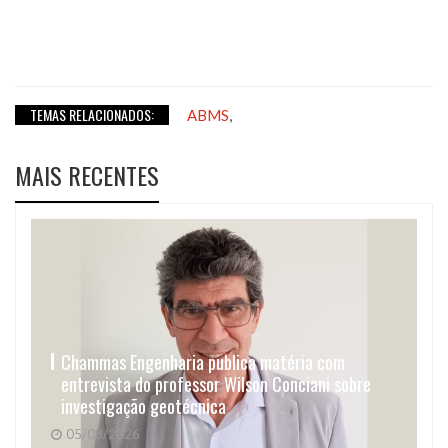
TEMAS RELACIONADOS:
,
ABMS
MAIS RECENTES
Chammas Engenharia publica matéria com
entrevista do professor Wilson Conciani sobre
investigação geotécnica
05/08/2026