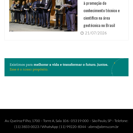
à promoção do
conhecimento técnico e
científico na área
geotécnica no Brasil
21/07/2026
Av. Queiroz Filho, 1700 – Torre A, Sala 106 - 05319-000 – São Paulo, SP – Telefone:
(11) 3833-0023 / WhatsApp: (11) 99220-8344 - abms@abms.com.br