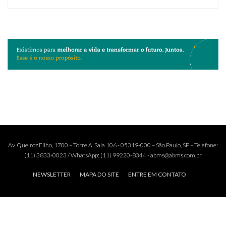
Av. Queiroz Filho, 1700 – Torre A, Sala 106 - 05319-000 – São Paulo, SP – Telefone:
(11) 3833-0023 / WhatsApp: (11) 99220-8344 - abms@abms.com.br
NEWSLETTER
MAPA DO SITE
ENTRE EM CONTATO