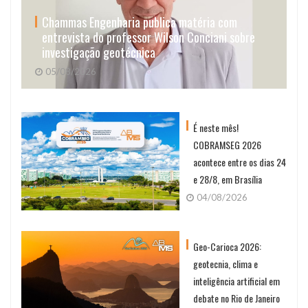
Chammas Engenharia publica matéria com
entrevista do professor Wilson Conciani sobre
investigação geotécnica
05/08/2026
É neste mês!
COBRAMSEG 2026
acontece entre os dias 24
e 28/8, em Brasília
04/08/2026
Geo-Carioca 2026:
geotecnia, clima e
inteligência artificial em
debate no Rio de Janeiro