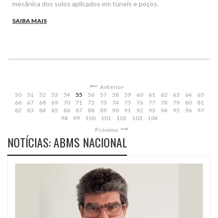
mecânica dos solos aplicados em túneis e poços.
SAIBA MAIS
Anterior
50
51
52
53
54
55
56
57
58
59
60
61
62
63
64
65
66
67
68
69
70
71
72
73
74
75
76
77
78
79
80
81
82
83
84
85
86
87
88
89
90
91
92
93
94
95
96
97
98
99
100
101
102
103
104
Próximo
NOTÍCIAS: ABMS NACIONAL