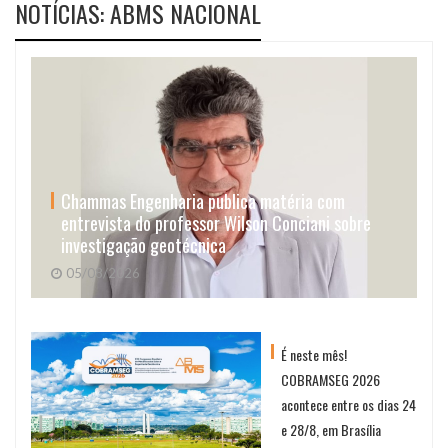
NOTÍCIAS: ABMS NACIONAL
Chammas Engenharia publica matéria com
entrevista do professor Wilson Conciani sobre
investigação geotécnica
05/08/2026
É neste mês!
COBRAMSEG 2026
acontece entre os dias 24
e 28/8, em Brasília