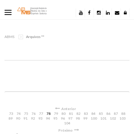
ABMS
Arquivos ""
Anterior
73
74
75
76
77
78
79
80
81
82
83
84
85
86
87
88
89
90
91
92
93
94
95
96
97
98
99
100
101
102
103
104
Próximo