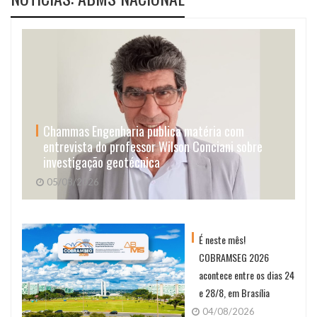
Chammas Engenharia publica matéria com
entrevista do professor Wilson Conciani sobre
investigação geotécnica
05/08/2026
É neste mês!
COBRAMSEG 2026
acontece entre os dias 24
e 28/8, em Brasília
04/08/2026