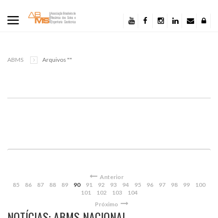
ABMS
Arquivos ""
Anterior
85
86
87
88
89
90
91
92
93
94
95
96
97
98
99
100
101
102
103
104
Próximo
NOTÍCIAS: ABMS NACIONAL