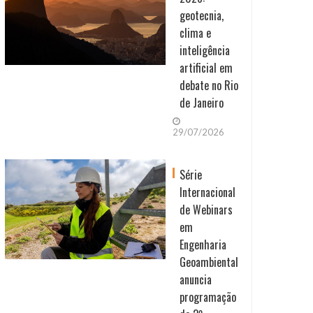
geotecnia,
clima e
inteligência
artificial em
debate no Rio
de Janeiro
29/07/2026
Série
Internacional
de Webinars
em
Engenharia
Geoambiental
anuncia
programação