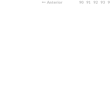
Anterior
90
91
92
93
9