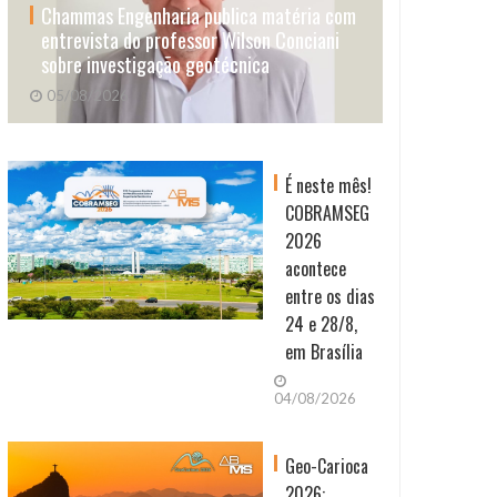
Chammas Engenharia publica matéria com
entrevista do professor Wilson Conciani
sobre investigação geotécnica
05/08/2026
É neste mês!
COBRAMSEG
2026
acontece
entre os dias
24 e 28/8,
em Brasília
04/08/2026
Geo-Carioca
2026: