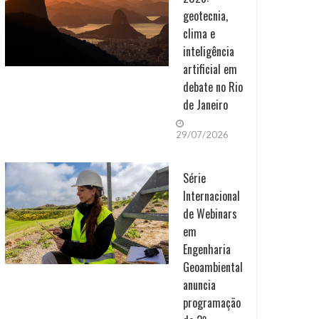
geotecnia,
clima e
inteligência
artificial em
debate no Rio
de Janeiro
29/07/2026
Série
Internacional
de Webinars
em
Engenharia
Geoambiental
anuncia
programação