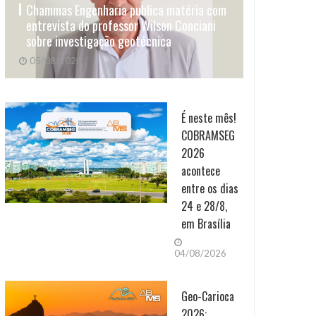
Chammas Engenharia publica matéria com
entrevista do professor Wilson Conciani
sobre investigação geotécnica
05/08/2026
É neste mês!
COBRAMSEG
2026
acontece
entre os dias
24 e 28/8,
em Brasília
04/08/2026
Geo-Carioca
2026: