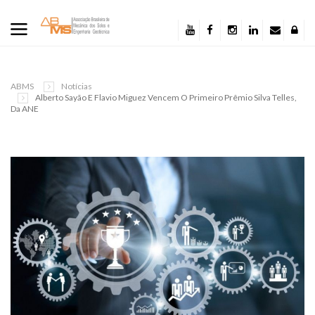
ABMS
Notícias
Alberto Sayão E Flavio Miguez Vencem O Primeiro Prêmio Silva Telles,
Da ANE