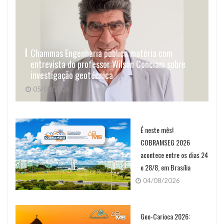
Chammas Engenharia publica matéria com
entrevista do professor Wilson Conciani sobre
investigação geotécnica
05/08/2026
É neste mês!
COBRAMSEG 2026
acontece entre os dias 24
e 28/8, em Brasília
04/08/2026
Geo-Carioca 2026: