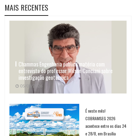
MAIS RECENTES
Chammas Engenharia publica matéria com
entrevista do professor Wilson Conciani sobre
investigação geotécnica
05/08/2026
É neste mês!
COBRAMSEG 2026
acontece entre os dias 24
e 28/8, em Brasília