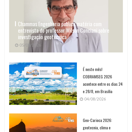
Chammas Engenharia publica matéria com
entrevista do professor Wilson Conciani sobre
investigação geotécnica
05/08/2026
É neste mês!
COBRAMSEG 2026
acontece entre os dias 24
e 28/8, em Brasília
04/08/2026
Geo-Carioca 2026:
geotecnia, clima e