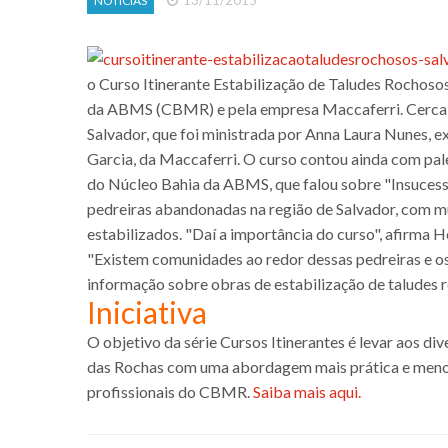
13/11/2015
NOTÍCIAS
o Curso Itinerante Estabilização de Taludes Rochoso
da ABMS (CBMR) e pela empresa Maccaferri. Cerca d
Salvador, que foi ministrada por Anna Laura Nunes,
Garcia, da Maccaferri. O curso contou ainda com pale
do Núcleo Bahia da ABMS, que falou sobre "Insucess
pedreiras abandonadas na região de Salvador, com mu
estabilizados. "Daí a importância do curso", afirma 
"Existem comunidades ao redor dessas pedreiras e os
informação sobre obras de estabilização de taludes 
Iniciativa
O objetivo da série Cursos Itinerantes é levar aos d
das Rochas com uma abordagem mais prática e menos 
profissionais do CBMR.
Saiba mais aqui.