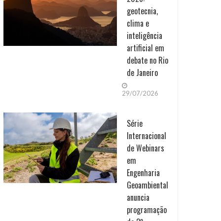
geotecnia,
clima e
inteligência
artificial em
debate no Rio
de Janeiro
29/07/2026
Série
Internacional
de Webinars
em
Engenharia
Geoambiental
anuncia
programação