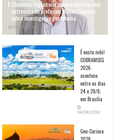
Chammas Engenharia publica matéria com
entrevista do professor Wilson Conciani
sobre investigação geotécnica
05/08/2026
É neste mês!
COBRAMSEG
2026
acontece
entre os dias
24 e 28/8,
em Brasília
04/08/2026
Geo-Carioca
2026: