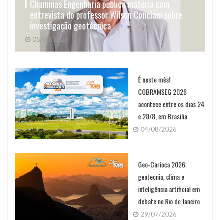
Chammas Engenharia publica matéria com
entrevista do professor Wilson Conciani sobre
investigação geotécnica
05/08/2026
É neste mês!
COBRAMSEG 2026
acontece entre os dias 24
e 28/8, em Brasília
04/08/2026
Geo-Carioca 2026:
geotecnia, clima e
inteligência artificial em
debate no Rio de Janeiro
29/07/2026