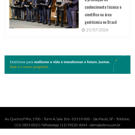
conhecimento técnico e
científico na área
geotécnica no Brasil
21/07/2026
Av. Queiroz Filho, 1700 – Torre A, Sala 106 - 05319-000 – São Paulo, SP – Telefone:
(11) 3833-0023 / WhatsApp: (11) 99220-8344 - abms@abms.com.br