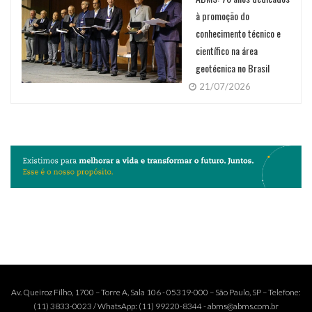
à promoção do
conhecimento técnico e
científico na área
geotécnica no Brasil
21/07/2026
Av. Queiroz Filho, 1700 – Torre A, Sala 106 - 05319-000 – São Paulo, SP – Telefone:
(11) 3833-0023 / WhatsApp: (11) 99220-8344 - abms@abms.com.br